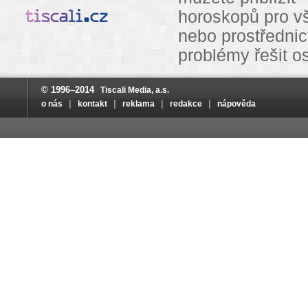
horoskopů pro v
nebo prostřednic
problémy řešit o
© 1996–2014
Tiscali Media, a.s.
|
|
|
|
o nás
kontakt
reklama
redakce
nápověda