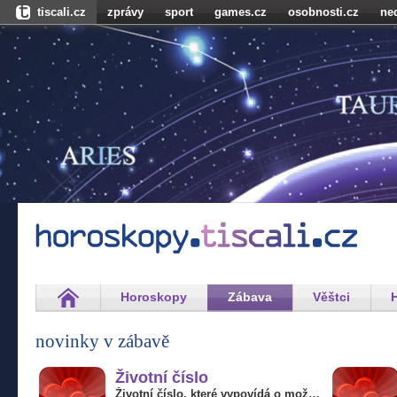
tiscali.cz
zprávy
sport
games.cz
osobnosti.cz
ne
booom.cz
hadejfilm.cz
dokina.cz
ženy
úschovna.cz
n
receptynadoma.cz
srovnám.cz
bandzone.cz
doktorka.cz
freegames.cz
hadejhru.cz
hadejosobnosti.cz
cestování
f
doklubu.cz
Horoskopy
Zábava
Věštci
novinky v zábavě
Životní číslo
Životní číslo, které vypovídá o možnostech a životních cílech konkrétního člověka.