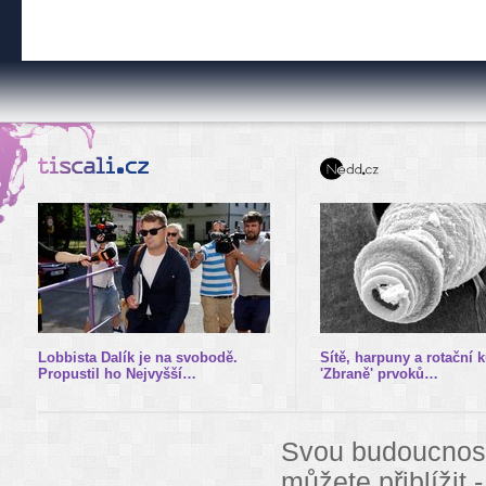
Lobbista Dalík je na svobodě.
Sítě, harpuny a rotační 
Propustil ho Nejvyšší…
'Zbraně' prvoků…
Svou budoucnost 
můžete přiblížit 