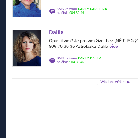
SMS ve tvaru
KARTY KAROLINA
na číslo
904 30 46
Dalila
Opustil vás? Je pro vás život bez „NĚJ“ těžk
906 70 30 35 Astroložka Dalila
více
SMS ve tvaru
KARTY DALILA
na číslo
904 30 46
Všichni věštci ▶